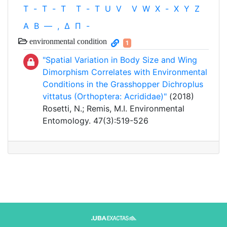
T
-
T
-
T
T
-
T
U
V
V
W
X
-
X
Y
Z
Α
Β
—
,
Δ
Π
-
environmental condition
1
"Spatial Variation in Body Size and Wing
Dimorphism Correlates with Environmental
Conditions in the Grasshopper Dichroplus
vittatus (Orthoptera: Acrididae)"
(2018)
Rosetti, N.; Remis, M.I. Environmental
Entomology. 47(3):519-526