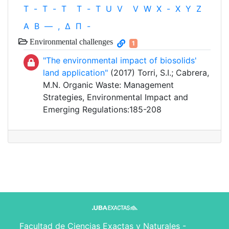
T
-
T
-
T
T
-
T
U
V
V
W
X
-
X
Y
Z
Α
Β
—
,
Δ
Π
-
Environmental challenges
1
"The environmental impact of biosolids'
land application"
(2017) Torri, S.I.; Cabrera,
M.N. Organic Waste: Management
Strategies, Environmental Impact and
Emerging Regulations:185-208
Facultad de Ciencias Exactas y Naturales -