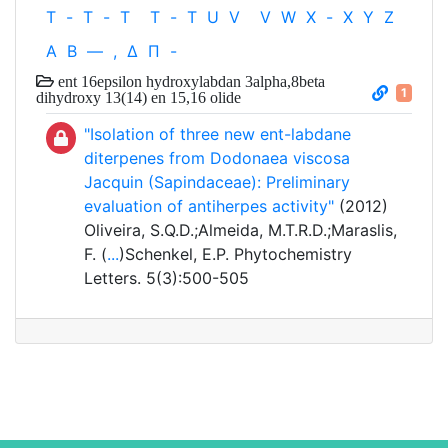
T
-
T
-
T
T
-
T
U
V
V
W
X
-
X
Y
Z
Α
Β
—
,
Δ
Π
-
ent 16epsilon hydroxylabdan 3alpha,8beta
1
dihydroxy 13(14) en 15,16 olide
"Isolation of three new ent-labdane
diterpenes from Dodonaea viscosa
Jacquin (Sapindaceae): Preliminary
evaluation of antiherpes activity"
(2012)
Oliveira, S.Q.D.;Almeida, M.T.R.D.;Maraslis,
F. (
...
)Schenkel, E.P. Phytochemistry
Letters. 5(3):500-505