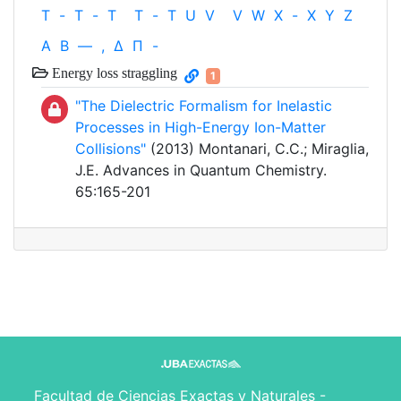
T
-
T
-
T
T
-
T
U
V
V
W
X
-
X
Y
Z
Α
Β
—
,
Δ
Π
-
Energy loss straggling
1
"The Dielectric Formalism for Inelastic
Processes in High-Energy Ion-Matter
Collisions"
(2013) Montanari, C.C.; Miraglia,
J.E. Advances in Quantum Chemistry.
65:165-201
Facultad de Ciencias Exactas y Naturales -