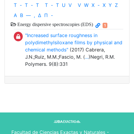
T
-
T
-
T
T
-
T
U
V
V
W
X
-
X
Y
Z
Α
Β
—
,
Δ
Π
-
Energy dispersive spectroscopies (EDS)
1
"Increased surface roughness in
polydimethylsiloxane films by physical and
chemical methods"
(2017) Cabrera,
J.N.;Ruiz, M.M.;Fascio, M. (
...
)Negri, R.M.
Polymers. 9(8):331
Facultad de Ciencias Exactas y Naturales -