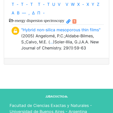
T
-
T
-
T
T
-
T
U
V
V
W
X
-
X
Y
Z
Α
Β
—
,
Δ
Π
-
energy dispersion spectroscopy
1
"Hybrid non-silica mesoporous thin films"
(2005) Angelomé, P.C.;Aldabe-Bilmes,
S.;Calvo, M.E. (
...
)Soler-Illia, G.J.A.A. New
Journal of Chemistry. 29(1):59-63
Facultad de Ciencias Exactas y Naturales -
Universidad de Buenos Aires - Argentina