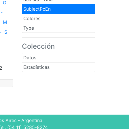
G
SubjectPcEn
-
Colores
M
Type
-
S
Colección
Datos
)
Estadísticas
72
s Aires - Argentina
Tel. (54 11) 5285-8274