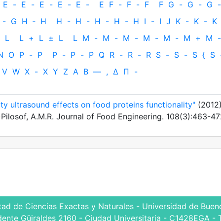
E
-
E
-
E
-
E
-
E
-
E
F
-
F
-
F
F
G
-
G
-
G
-
-
G
H
‐
H
H
-
H
-
H
-
H
-
H
I
-
I
J
K
-
K
-
K
L
L
+
L
±
L
L
M
-
M
-
M
-
M
-
M
-
M
+
M
-
N
O
P
-
P
P
-
P
-
P
Q
R
-
R
-
R
S
-
S
-
S
{
S
V
W
X
-
X
Y
Z
Α
Β
—
,
Δ
Π
-
ty ultrasound effects on food proteins functionality"
(2012
)Pilosof, A.M.R. Journal of Food Engineering. 108(3):463-4
tad de Ciencias Exactas y Naturales - Universidad de Bueno
dente Güiraldes 2160 - Ciudad Universitaria - C1428EGA - 