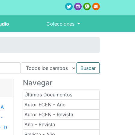
udio
Colecciones
Navegar
Últimos Documentos
Autor FCEN - Año
A
Autor FCEN - Revista
-
Año - Revista
-
D
Revista - Año