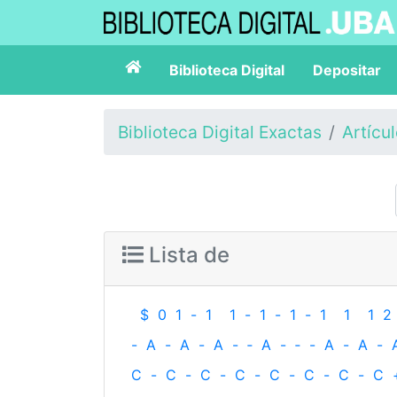
Biblioteca Digital
Depositar
Biblioteca Digital Exactas
Artícu
Lista de
$
0
1
-
1
1
-
1
-
1
-
1
1
1
2
-
A
-
A
-
A
-
‐
A
-
‐
-
A
-
A
-
C
-
C
-
C
-
C
-
C
-
C
-
C
-
C