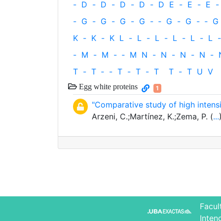
-
D
-
D
-
D
-
D
-
D
E
-
E
-
E
-
-
G
-
G
-
G
-
G
-
‐
G
-
G
-
‐
G
K
-
K
-
K
L
-
L
-
L
-
L
-
L
-
L
-
-
M
-
M
-
‐
M
N
-
N
-
N
-
N
-
T
-
T
‐
-
T
-
T
-
T
T
-
T
U
V
Egg white proteins
1
"Comparative study of high intensi
Arzeni, C.;Martínez, K.;Zema, P. (
...
Facul
Inten