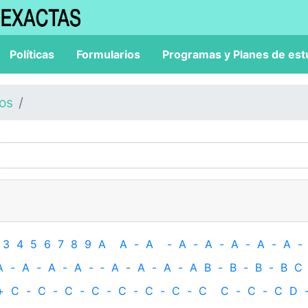
Políticas
Formularios
Programas y Planes de est
los
3
4
5
6
7
8
9
A
A
-
A
-
A
-
A
-
A
-
A
-
A
-
A
-
A
-
A
-
A
-
‐
A
-
A
-
A
-
A
B
-
B
-
B
-
B
C
+
C
-
C
-
C
-
C
-
C
-
C
-
C
-
C
C
-
C
-
C
D