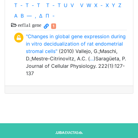
T
-
T
-
T
T
-
T
U
V
V
W
X
-
X
Y
Z
Α
Β
—
,
Δ
Π
-
eef1a1 gene
1
"Changes in global gene expression during
in vitro decidualization of rat endometrial
stromal cells"
(2010) Vallejo, G.;Maschi,
D.;Mestre-Citrinovitz, A.C. (
...
)Saragüeta, P.
Journal of Cellular Physiology. 222(1):127-
137