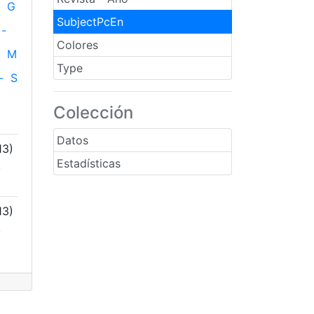
G
SubjectPcEn
-
Colores
M
Type
-
S
Colección
Datos
13)
Estadísticas
.
13)
.