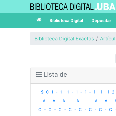
Biblioteca Digital
Depositar
Biblioteca Digital Exactas
Artícu
Lista de
$
0
1
-
1
1
-
1
-
1
-
1
1
1
2
-
A
-
A
-
A
-
‐
A
-
‐
-
A
-
A
-
C
-
C
-
C
-
C
-
C
-
C
-
C
-
C