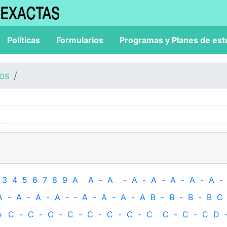
Políticas
Formularios
Programas y Planes de est
los
3
4
5
6
7
8
9
A
A
-
A
-
A
-
A
-
A
-
A
-
A
-
A
-
A
-
A
-
A
-
‐
A
-
A
-
A
-
A
B
-
B
-
B
-
B
C
+
C
-
C
-
C
-
C
-
C
-
C
-
C
-
C
C
-
C
-
C
D