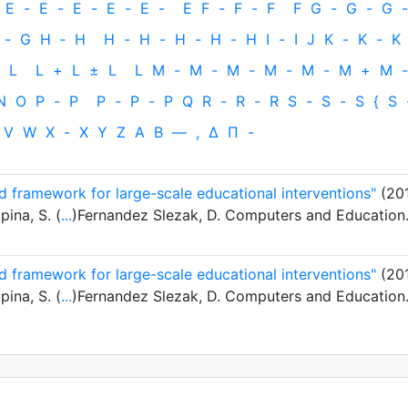
E
-
E
-
E
-
E
-
E
-
E
F
-
F
-
F
F
G
-
G
-
G
-
-
G
H
‐
H
H
-
H
-
H
-
H
-
H
I
-
I
J
K
-
K
-
K
L
L
+
L
±
L
L
M
-
M
-
M
-
M
-
M
-
M
+
M
-
N
O
P
-
P
P
-
P
-
P
Q
R
-
R
-
R
S
-
S
-
S
{
S
V
W
X
-
X
Y
Z
Α
Β
—
,
Δ
Π
-
d framework for large-scale educational interventions"
(20
pina, S. (
...
)Fernandez Slezak, D. Computers and Education
d framework for large-scale educational interventions"
(20
pina, S. (
...
)Fernandez Slezak, D. Computers and Education