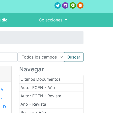
udio
Colecciones
Navegar
Últimos Documentos
Autor FCEN - Año
A
Autor FCEN - Revista
-
Año - Revista
-
D
Revista - Año