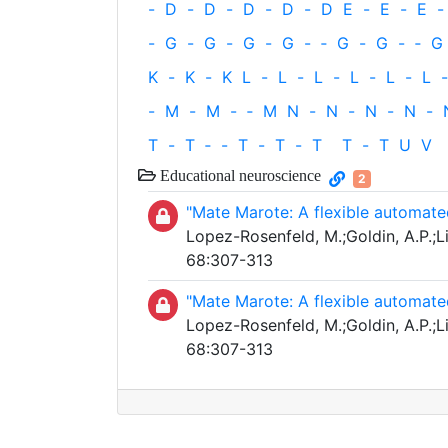
-
D
-
D
-
D
-
D
-
D
E
-
E
-
E
-
-
G
-
G
-
G
-
G
-
‐
G
-
G
-
‐
G
K
-
K
-
K
L
-
L
-
L
-
L
-
L
-
L
-
-
M
-
M
-
‐
M
N
-
N
-
N
-
N
-
T
-
T
‐
-
T
-
T
-
T
T
-
T
U
V
Educational neuroscience
2
"Mate Marote: A flexible automate
Lopez-Rosenfeld, M.;Goldin, A.P.;Li
68:307-313
"Mate Marote: A flexible automate
Lopez-Rosenfeld, M.;Goldin, A.P.;Li
68:307-313