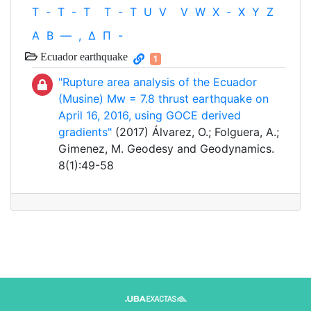
T
-
T
-
T
T
-
T
U
V
V
W
X
-
X
Y
Z
Α
Β
—
,
Δ
Π
-
Ecuador earthquake
1
"Rupture area analysis of the Ecuador
(Musine) Mw = 7.8 thrust earthquake on
April 16, 2016, using GOCE derived
gradients"
(2017) Álvarez, O.; Folguera, A.;
Gimenez, M. Geodesy and Geodynamics.
8(1):49-58