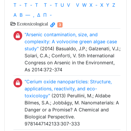
T
-
T
-
T
T
-
T
U
V
V
W
X
-
X
Y
Z
Α
Β
—
,
Δ
Π
-
Ecotoxicological
3
"Arsenic contamination, size, and
complexity: A volvocine green algae case
study"
(2014) Basualdo, J.P.; Galzenati, V.J.;
Solari, C.A.; Conforti, V. 5th International
Congress on Arsenic in the Environment,
As 2014:372-374
"Cerium oxide nanoparticles: Structure,
applications, reactivity, and eco-
toxicology"
(2013) Perullini, M.; Aldabe
Bilmes, S.A.; Jobbágy, M. Nanomaterials: A
Danger or a Promise? A Chemical and
Biological Perspective.
9781447142133:307-333