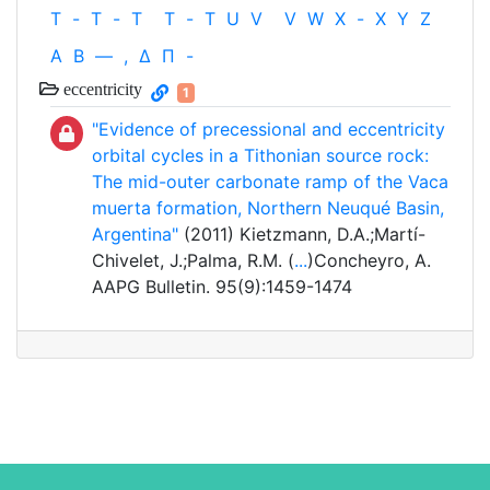
T
-
T
-
T
T
-
T
U
V
V
W
X
-
X
Y
Z
Α
Β
—
,
Δ
Π
-
eccentricity
1
"Evidence of precessional and eccentricity
orbital cycles in a Tithonian source rock:
The mid-outer carbonate ramp of the Vaca
muerta formation, Northern Neuqué Basin,
Argentina"
(2011) Kietzmann, D.A.;Martí-
Chivelet, J.;Palma, R.M. (
...
)Concheyro, A.
AAPG Bulletin. 95(9):1459-1474