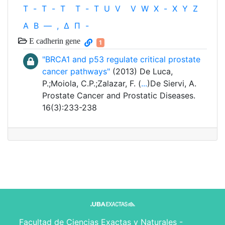
T
-
T
-
T
T
-
T
U
V
V
W
X
-
X
Y
Z
Α
Β
—
,
Δ
Π
-
E cadherin gene
1
"BRCA1 and p53 regulate critical prostate
cancer pathways"
(2013) De Luca,
P.;Moiola, C.P.;Zalazar, F. (
...
)De Siervi, A.
Prostate Cancer and Prostatic Diseases.
16(3):233-238
Facultad de Ciencias Exactas y Naturales -