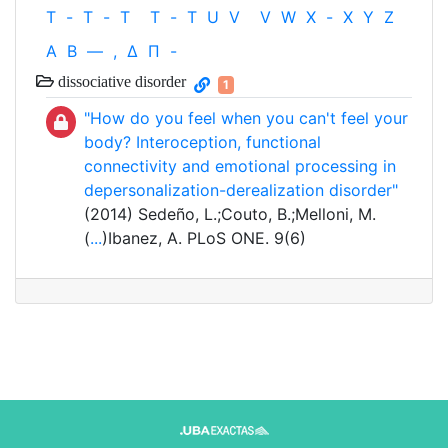
T
-
T
-
T
T
-
T
U
V
V
W
X
-
X
Y
Z
Α
Β
—
,
Δ
Π
-
dissociative disorder
1
"How do you feel when you can't feel your
body? Interoception, functional
connectivity and emotional processing in
depersonalization-derealization disorder"
(2014) Sedeño, L.;Couto, B.;Melloni, M.
(
...
)Ibanez, A. PLoS ONE. 9(6)