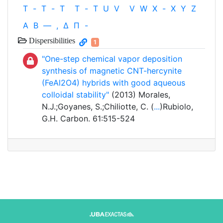
T
-
T
-
T
T
-
T
U
V
V
W
X
-
X
Y
Z
Α
Β
—
,
Δ
Π
-
Dispersibilities
1
"One-step chemical vapor deposition
synthesis of magnetic CNT-hercynite
(FeAl2O4) hybrids with good aqueous
colloidal stability"
(2013) Morales,
N.J.;Goyanes, S.;Chiliotte, C. (
...
)Rubiolo,
G.H. Carbon. 61:515-524