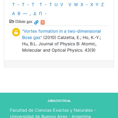
T
-
T
-
T
T
-
T
U
V
V
W
X
-
X
Y
Z
Α
Β
—
,
Δ
Π
-
Dilute gas
1
"Vortex formation in a two-dimensional
Bose gas"
(2010) Calzetta, E.; Ho, K.-Y.;
Hu, B.L. Journal of Physics B: Atomic,
Molecular and Optical Physics. 43(9)
Facultad de Ciencias Exactas y Naturales -
Universidad de Buenos Aires - Argentina