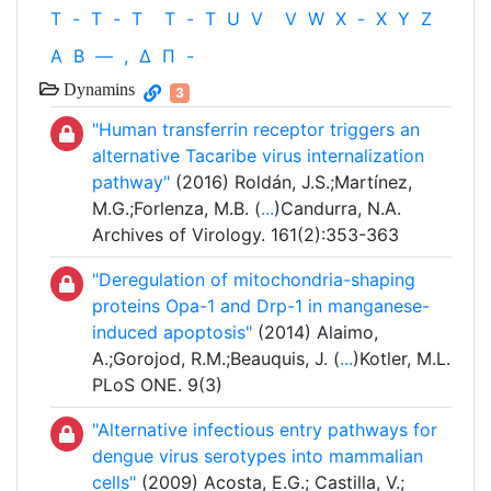
T
-
T
-
T
T
-
T
U
V
V
W
X
-
X
Y
Z
Α
Β
—
,
Δ
Π
-
Dynamins
3
"Human transferrin receptor triggers an
alternative Tacaribe virus internalization
pathway"
(2016) Roldán, J.S.;Martínez,
M.G.;Forlenza, M.B. (
...
)Candurra, N.A.
Archives of Virology. 161(2):353-363
"Deregulation of mitochondria-shaping
proteins Opa-1 and Drp-1 in manganese-
induced apoptosis"
(2014) Alaimo,
A.;Gorojod, R.M.;Beauquis, J. (
...
)Kotler, M.L.
PLoS ONE. 9(3)
"Alternative infectious entry pathways for
dengue virus serotypes into mammalian
cells"
(2009) Acosta, E.G.; Castilla, V.;