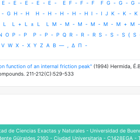
E
-
E
-
E
-
E
-
E
-
E
F
-
F
-
F
F
G
-
G
-
G
-
-
G
H
‐
H
H
-
H
-
H
-
H
-
H
I
-
I
J
K
-
K
-
K
L
L
+
L
±
L
L
M
-
M
-
M
-
M
-
M
-
M
+
M
-
N
O
P
-
P
P
-
P
-
P
Q
R
-
R
-
R
S
-
S
-
S
{
S
V
W
X
-
X
Y
Z
Α
Β
—
,
Δ
Π
-
on function of an internal friction peak"
(1994) Hermida, É.B
 Compounds. 211-212(C):529-533
tad de Ciencias Exactas y Naturales - Universidad de Bueno
dente Güiraldes 2160 - Ciudad Universitaria - C1428EGA - 