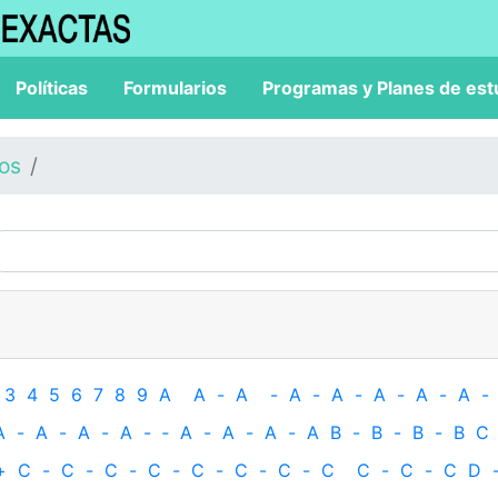
Políticas
Formularios
Programas y Planes de est
los
3
4
5
6
7
8
9
A
A
-
A
-
A
-
A
-
A
-
A
-
A
-
A
-
A
-
A
-
A
-
‐
A
-
A
-
A
-
A
B
-
B
-
B
-
B
C
+
C
-
C
-
C
-
C
-
C
-
C
-
C
-
C
C
-
C
-
C
D