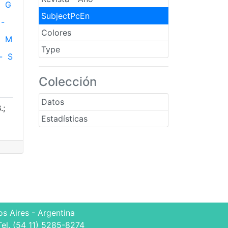
G
SubjectPcEn
-
Colores
M
Type
-
S
Colección
Datos
.;
Estadísticas
s Aires - Argentina
Tel. (54 11) 5285-8274