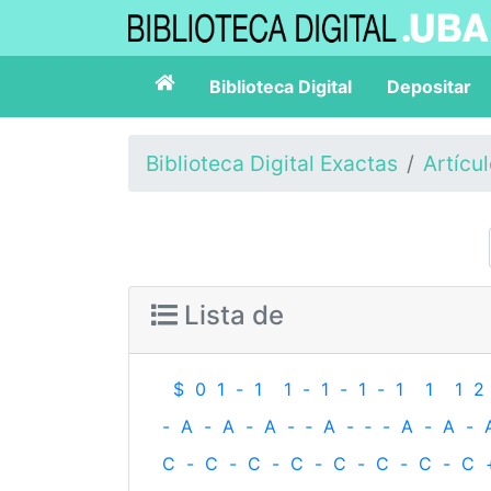
Biblioteca Digital
Depositar
Biblioteca Digital Exactas
Artícu
Lista de
$
0
1
-
1
1
-
1
-
1
-
1
1
1
2
-
A
-
A
-
A
-
‐
A
-
‐
-
A
-
A
-
C
-
C
-
C
-
C
-
C
-
C
-
C
-
C