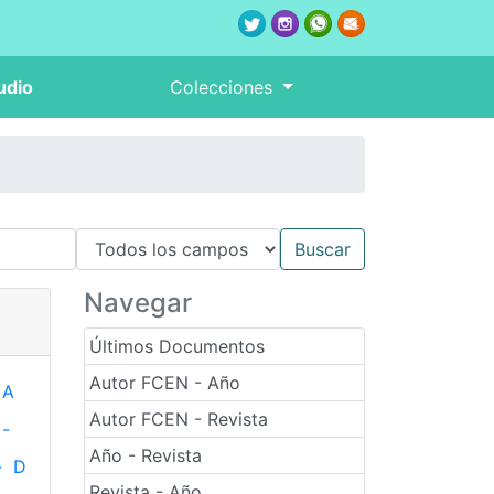
udio
Colecciones
Navegar
Últimos Documentos
Autor FCEN - Año
A
Autor FCEN - Revista
-
Año - Revista
-
D
Revista - Año