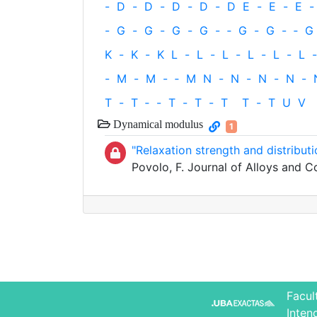
-
D
-
D
-
D
-
D
-
D
E
-
E
-
E
-
-
G
-
G
-
G
-
G
-
‐
G
-
G
-
‐
G
K
-
K
-
K
L
-
L
-
L
-
L
-
L
-
L
-
-
M
-
M
-
‐
M
N
-
N
-
N
-
N
-
T
-
T
‐
-
T
-
T
-
T
T
-
T
U
V
Dynamical modulus
1
"Relaxation strength and distributi
Povolo, F. Journal of Alloys and
Facul
Inten