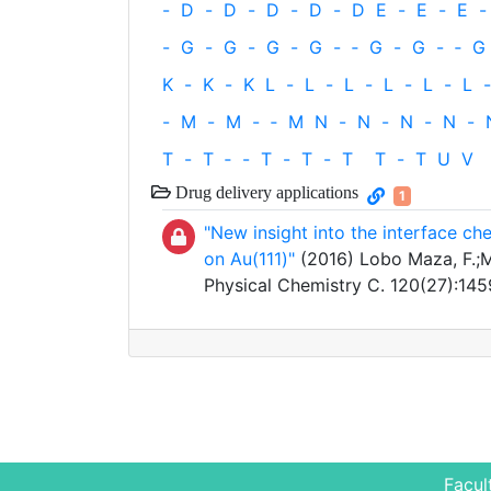
-
D
-
D
-
D
-
D
-
D
E
-
E
-
E
-
-
G
-
G
-
G
-
G
-
‐
G
-
G
-
‐
G
K
-
K
-
K
L
-
L
-
L
-
L
-
L
-
L
-
-
M
-
M
-
‐
M
N
-
N
-
N
-
N
-
T
-
T
‐
-
T
-
T
-
T
T
-
T
U
V
Drug delivery applications
1
"New insight into the interface ch
on Au(111)"
(2016) Lobo Maza, F.;M
Physical Chemistry C. 120(27):14
Facul