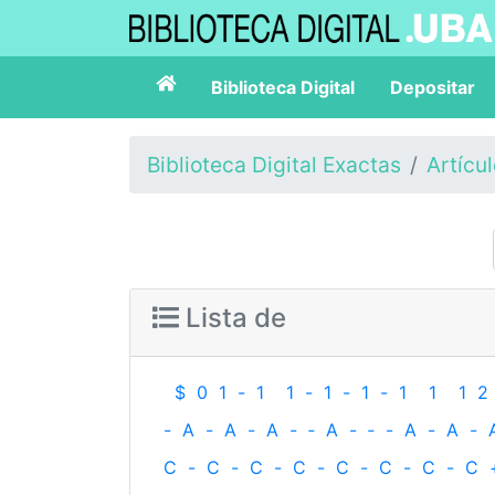
Biblioteca Digital
Depositar
Biblioteca Digital Exactas
Artícu
Lista de
$
0
1
-
1
1
-
1
-
1
-
1
1
1
2
-
A
-
A
-
A
-
‐
A
-
‐
-
A
-
A
-
C
-
C
-
C
-
C
-
C
-
C
-
C
-
C