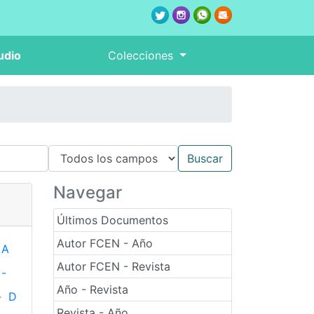
udio
Colecciones
Navegar
Últimos Documentos
Autor FCEN - Año
A
Autor FCEN - Revista
-
Año - Revista
-
D
Revista - Año