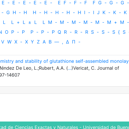
E
-
E
-
E
-
E
-
E
-
E
F
-
F
-
F
F
G
-
G
-
G
-
-
G
H
‐
H
H
-
H
-
H
-
H
-
H
I
-
I
J
K
-
K
-
K
L
L
+
L
±
L
L
M
-
M
-
M
-
M
-
M
-
M
+
M
-
N
O
P
-
P
P
-
P
-
P
Q
R
-
R
-
R
S
-
S
-
S
{
S
V
W
X
-
X
Y
Z
Α
Β
—
,
Δ
Π
-
emistry and stability of glutathione self-assembled monolay
éndez De Leo, L.;Rubert, A.A. (
...
)Vericat, C. Journal of
597-14607
tad de Ciencias Exactas y Naturales - Universidad de Bueno