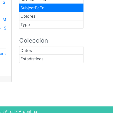
G
SubjectPcEn
-
Colores
M
Type
-
S
Colección
Datos
ers
Estadísticas
s Aires - Argentina