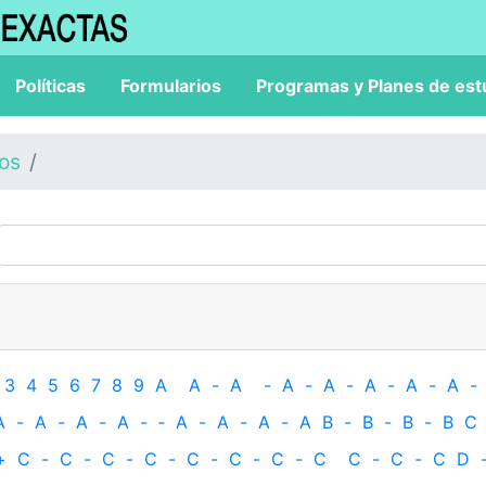
Políticas
Formularios
Programas y Planes de est
los
3
4
5
6
7
8
9
A
A
-
A
-
A
-
A
-
A
-
A
-
A
-
A
-
A
-
A
-
A
-
‐
A
-
A
-
A
-
A
B
-
B
-
B
-
B
C
+
C
-
C
-
C
-
C
-
C
-
C
-
C
-
C
C
-
C
-
C
D