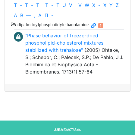
T
-
T
-
T
T
-
T
U
V
V
W
X
-
X
Y
Z
Α
Β
—
,
Δ
Π
-
dipalmitoylphosphatidylethanolamine
1
"Phase behavior of freeze-dried
phospholipid-cholesterol mixtures
stabilized with trehalose"
(2005) Ohtake,
S.; Schebor, C.; Palecek, S.P.; De Pablo, J.J.
Biochimica et Biophysica Acta -
Biomembranes. 1713(1):57-64