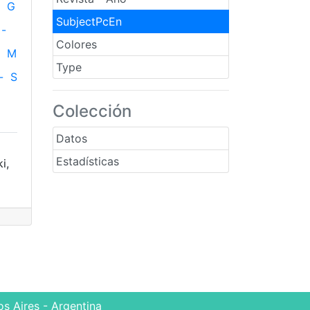
G
SubjectPcEn
-
Colores
M
Type
-
S
Colección
Datos
Estadísticas
i,
s Aires - Argentina