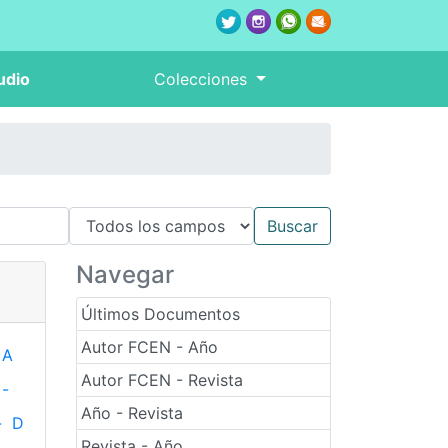
udio
Colecciones
Navegar
Últimos Documentos
Autor FCEN - Año
A
Autor FCEN - Revista
-
Año - Revista
-
D
Revista - Año