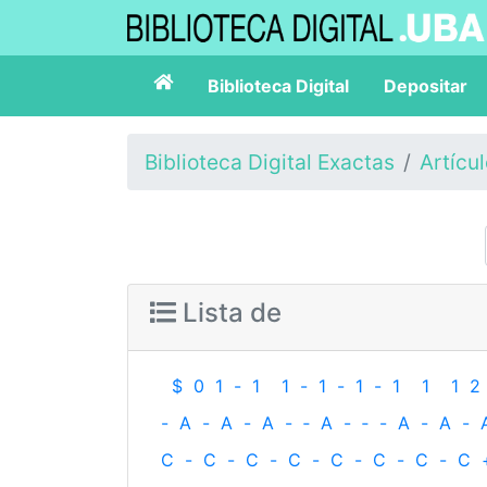
Biblioteca Digital
Depositar
Biblioteca Digital Exactas
Artícu
Lista de
$
0
1
-
1
1
-
1
-
1
-
1
1
1
2
-
A
-
A
-
A
-
‐
A
-
‐
-
A
-
A
-
C
-
C
-
C
-
C
-
C
-
C
-
C
-
C