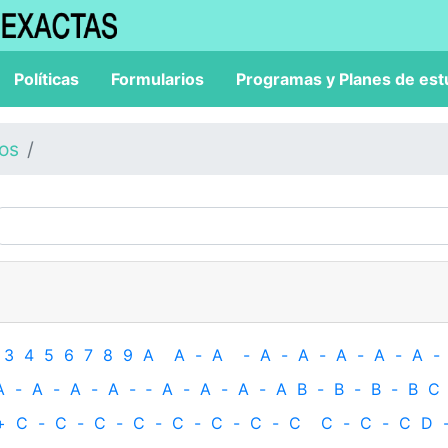
Políticas
Formularios
Programas y Planes de est
los
3
4
5
6
7
8
9
A
A
-
A
-
A
-
A
-
A
-
A
-
A
-
A
-
A
-
A
-
A
-
‐
A
-
A
-
A
-
A
B
-
B
-
B
-
B
C
+
C
-
C
-
C
-
C
-
C
-
C
-
C
-
C
C
-
C
-
C
D