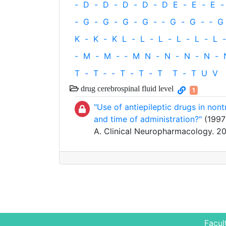
-
D
-
D
-
D
-
D
-
D
E
-
E
-
E
-
-
G
-
G
-
G
-
G
-
‐
G
-
G
-
‐
G
K
-
K
-
K
L
-
L
-
L
-
L
-
L
-
L
-
-
M
-
M
-
‐
M
N
-
N
-
N
-
N
-
T
-
T
‐
-
T
-
T
-
T
T
-
T
U
V
drug cerebrospinal fluid level
1
"Use of antiepileptic drugs in non
and time of administration?"
(1997)
A. Clinical Neuropharmacology. 2
Facul