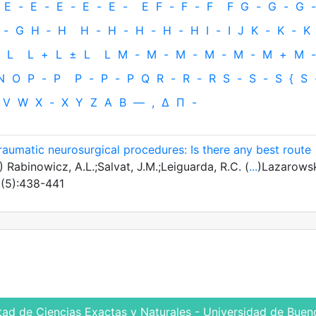
E
-
E
-
E
-
E
-
E
-
E
F
-
F
-
F
F
G
-
G
-
G
-
-
G
H
‐
H
H
-
H
-
H
-
H
-
H
I
-
I
J
K
-
K
-
K
L
L
+
L
±
L
L
M
-
M
-
M
-
M
-
M
-
M
+
M
-
N
O
P
-
P
P
-
P
-
P
Q
R
-
R
-
R
S
-
S
-
S
{
S
V
W
X
-
X
Y
Z
Α
Β
—
,
Δ
Π
-
traumatic neurosurgical procedures: Is there any best route
 Rabinowicz, A.L.;Salvat, J.M.;Leiguarda, R.C. (
...
)Lazarowsk
0(5):438-441
tad de Ciencias Exactas y Naturales - Universidad de Bueno