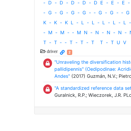
-
D
-
D
-
D
-
D
-
D
E
-
E
-
E
-
-
G
-
G
-
G
-
G
-
‐
G
-
G
-
‐
G
K
-
K
-
K
L
-
L
-
L
-
L
-
L
-
L
-
-
M
-
M
-
‐
M
N
-
N
-
N
-
N
-
T
-
T
‐
-
T
-
T
-
T
T
-
T
U
V
driver
2
"Unraveling the diversification hi
pallidipennis" (Oedipodinae: Acrid
Andes"
(2017) Guzmán, N.V.; Pietro
"A standardized reference data se
Guralnick, R.P.; Wieczorek, J.R. PL