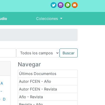
udio
Colecciones
Navegar
Últimos Documentos
Autor FCEN - Año
A
Autor FCEN - Revista
-
Año - Revista
-
D
Revista - Año