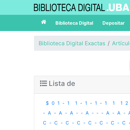
Biblioteca Digital
Depositar
Biblioteca Digital Exactas
Artícu
Lista de
$
0
1
-
1
1
-
1
-
1
-
1
1
1
2
-
A
-
A
-
A
-
‐
A
-
‐
-
A
-
A
-
C
-
C
-
C
-
C
-
C
-
C
-
C
-
C