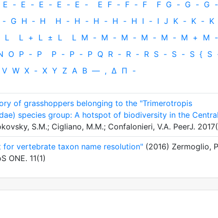
E
-
E
-
E
-
E
-
E
-
E
F
-
F
-
F
F
G
-
G
-
G
-
-
G
H
‐
H
H
-
H
-
H
-
H
-
H
I
-
I
J
K
-
K
-
K
L
L
+
L
±
L
L
M
-
M
-
M
-
M
-
M
-
M
+
M
-
N
O
P
-
P
P
-
P
-
P
Q
R
-
R
-
R
S
-
S
-
S
{
S
V
W
X
-
X
Y
Z
Α
Β
—
,
Δ
Π
-
story of grasshoppers belonging to the "Trimerotropis
idae) species group: A hotspot of biodiversity in the Centra
kovsky, S.M.; Cigliano, M.M.; Confalonieri, V.A. PeerJ. 2017
t for vertebrate taxon name resolution"
(2016) Zermoglio, P.
oS ONE. 11(1)