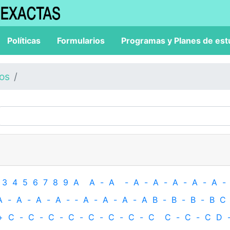
Políticas
Formularios
Programas y Planes de est
los
3
4
5
6
7
8
9
A
A
-
A
-
A
-
A
-
A
-
A
-
A
-
A
-
A
-
A
-
A
-
‐
A
-
A
-
A
-
A
B
-
B
-
B
-
B
C
+
C
-
C
-
C
-
C
-
C
-
C
-
C
-
C
C
-
C
-
C
D