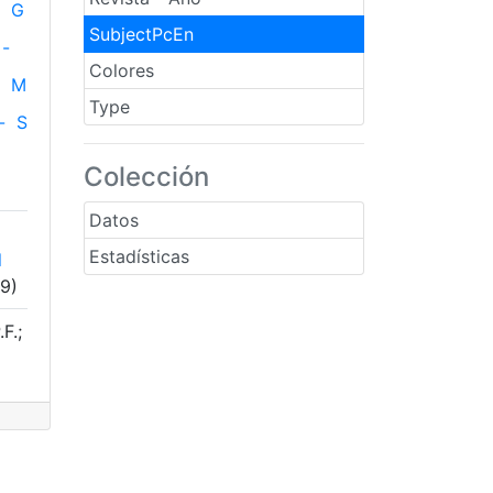
G
SubjectPcEn
-
Colores
M
Type
-
S
Colección
Datos
Estadísticas
l
(9)
F.;