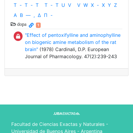
T
-
T
-
T
T
-
T
U
V
V
W
X
-
X
Y
Z
Α
Β
—
,
Δ
Π
-
dopa
1
"Effect of pentoxifylline and aminophylline
on biogenic amine metabolism of the rat
brain"
(1978) Cardinali, D.P. European
Journal of Pharmacology. 47(2):239-243
Facultad de Ciencias Exactas y Naturales -
Universidad de Buenos Aires - Argentina