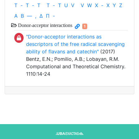
T
-
T
-
T
T
-
T
U
V
V
W
X
-
X
Y
Z
Α
Β
—
,
Δ
Π
-
Donor-acceptor interactions
1
"Donor-acceptor interactions as
descriptors of the free radical scavenging
ability of flavans and catechin"
(2017)
Bentz, E.N.; Pomilio, A.B.; Lobayan, R.M.
Computational and Theoretical Chemistry.
1110:14-24