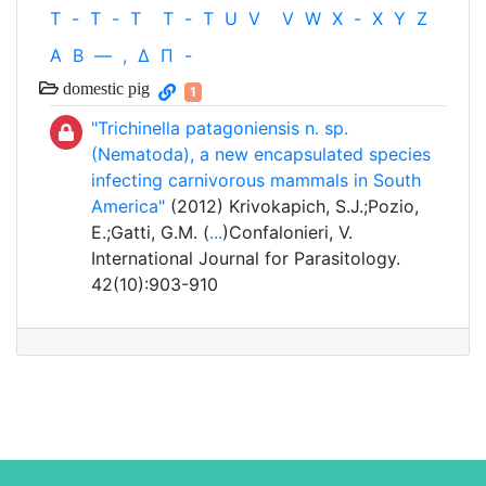
T
-
T
-
T
T
-
T
U
V
V
W
X
-
X
Y
Z
Α
Β
—
,
Δ
Π
-
domestic pig
1
"Trichinella patagoniensis n. sp.
(Nematoda), a new encapsulated species
infecting carnivorous mammals in South
America"
(2012) Krivokapich, S.J.;Pozio,
E.;Gatti, G.M. (
...
)Confalonieri, V.
International Journal for Parasitology.
42(10):903-910