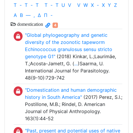
T
-
T
-
T
T
-
T
U
V
V
W
X
-
X
Y
Z
Α
Β
—
,
Δ
Π
-
domestication
4
"Global phylogeography and genetic
diversity of the zoonotic tapeworm
Echinococcus granulosus sensu stricto
genotype G1"
(2018) Kinkar, L.;Laurimäe,
T.;Acosta-Jamett, G. (
...
)Saarma, U.
International Journal for Parasitology.
48(9-10):729-742
"Domestication and human demographic
history in South America"
(2017) Perez, S.I.;
Postillone, M.B.; Rindel, D. American
Journal of Physical Anthropology.
163(1):44-52
"Past, present and potential uses of native