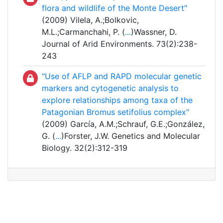
flora and wildlife of the Monte Desert"
(2009) Vilela, A.;Bolkovic,
M.L.;Carmanchahi, P. (
...
)Wassner, D.
Journal of Arid Environments. 73(2):238-
243
"Use of AFLP and RAPD molecular genetic
markers and cytogenetic analysis to
explore relationships among taxa of the
Patagonian Bromus setifolius complex"
(2009) García, A.M.;Schrauf, G.E.;González,
G. (
...
)Forster, J.W. Genetics and Molecular
Biology. 32(2):312-319