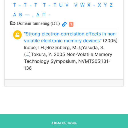
T
-
T
-
T
T
-
T
U
V
V
W
X
-
X
Y
Z
Α
Β
—
,
Δ
Π
-
Domain-tunneling (DT)
1
"Strong electron correlation effects in non-
volatile electronic memory devices"
(2005)
Inoue, I.H.;Rozenberg, M.J.;Yasuda, S.
(
...
)Tokura, Y. 2005 Non-Volatile Memory
Technology Symposium, NVMTS05:131-
136