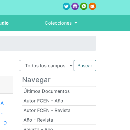
udio
Colecciones
Navegar
Últimos Documentos
Autor FCEN - Año
A
Autor FCEN - Revista
-
Año - Revista
-
D
Revista - Año