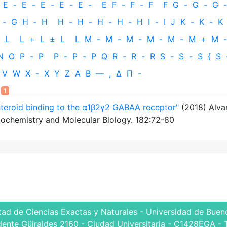
E
-
E
-
E
-
E
-
E
-
E
F
-
F
-
F
F
G
-
G
-
G
-
-
G
H
‐
H
H
-
H
-
H
-
H
-
H
I
-
I
J
K
-
K
-
K
L
L
+
L
±
L
L
M
-
M
-
M
-
M
-
M
-
M
+
M
-
N
O
P
-
P
P
-
P
-
P
Q
R
-
R
-
R
S
-
S
-
S
{
S
V
W
X
-
X
Y
Z
Α
Β
—
,
Δ
Π
-
1
steroid binding to the α1β2γ2 GABAA receptor"
(2018) Alva
 Biochemistry and Molecular Biology. 182:72-80
tad de Ciencias Exactas y Naturales - Universidad de Bueno
dente Güiraldes 2160 - Ciudad Universitaria - C1428EGA - 