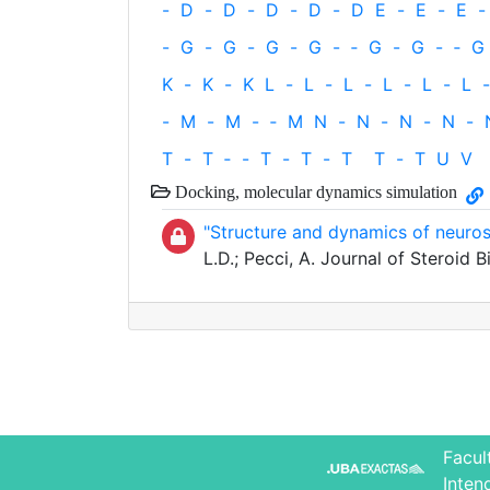
-
D
-
D
-
D
-
D
-
D
E
-
E
-
E
-
-
G
-
G
-
G
-
G
-
‐
G
-
G
-
‐
G
K
-
K
-
K
L
-
L
-
L
-
L
-
L
-
L
-
-
M
-
M
-
‐
M
N
-
N
-
N
-
N
-
T
-
T
‐
-
T
-
T
-
T
T
-
T
U
V
Docking, molecular dynamics simulation
"Structure and dynamics of neuro
L.D.; Pecci, A. Journal of Steroid
Facul
Inten