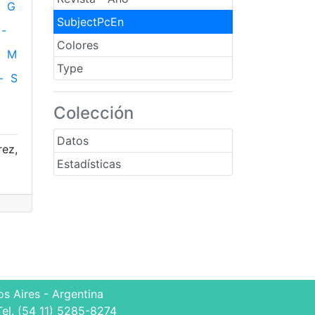
G
SubjectPcEn
-
Colores
M
Type
-
S
Colección
Datos
rez,
Estadísticas
s Aires - Argentina
Tel. (54 11) 5285-8274