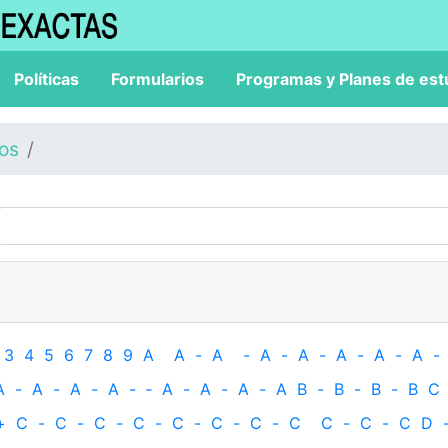
Políticas
Formularios
Programas y Planes de est
los
3
4
5
6
7
8
9
A
A
-
A
-
A
-
A
-
A
-
A
-
A
-
A
-
A
-
A
-
A
-
‐
A
-
A
-
A
-
A
B
-
B
-
B
-
B
C
+
C
-
C
-
C
-
C
-
C
-
C
-
C
-
C
C
-
C
-
C
D