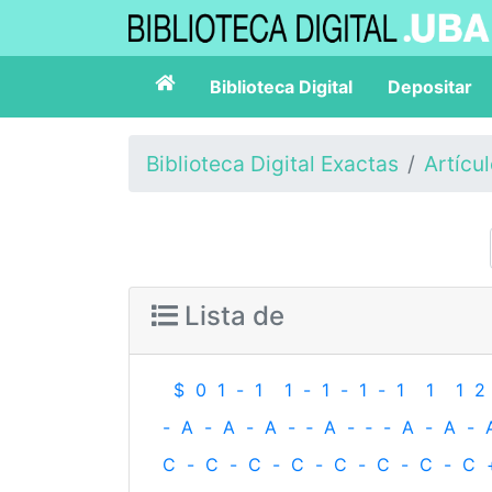
Biblioteca Digital
Depositar
Biblioteca Digital Exactas
Artícu
Lista de
$
0
1
-
1
1
-
1
-
1
-
1
1
1
2
-
A
-
A
-
A
-
‐
A
-
‐
-
A
-
A
-
C
-
C
-
C
-
C
-
C
-
C
-
C
-
C