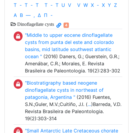
T
-
T
-
T
T
-
T
U
V
V
W
X
-
X
Y
Z
Α
Β
—
,
Δ
Π
-
Dinoflagellate cysts
4
"Middle to upper eocene dinoflagellate
cysts from punta del este and colorado
basins, mid latitude southwest atlantic
ocean "
(2016) Daners, G.; Guerstein, G.R.;
Amenábar, C.R.; Morales, E. Revista
Brasileira de Paleontologia. 19(2):283-302
"Biostratigraphy based neogene
dinoflagellate cysts in northeast of
patagonia, Argentina "
(2016) Fuentes,
S.N.;Guler, M.V.;Cuitiño, J.I. (
...
)Barreda, V.D.
Revista Brasileira de Paleontologia.
19(2):303-314
"Small Antarctic Late Cretaceous chorate