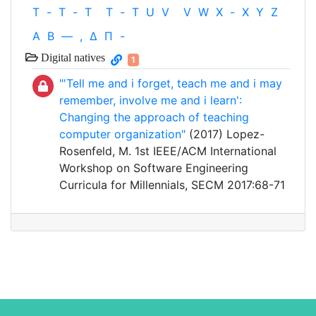
T
-
T
-
T
T
-
T
U
V
V
W
X
-
X
Y
Z
Α
Β
—
,
Δ
Π
-
Digital natives
1
"'Tell me and i forget, teach me and i may
remember, involve me and i learn':
Changing the approach of teaching
computer organization"
(2017) Lopez-
Rosenfeld, M. 1st IEEE/ACM International
Workshop on Software Engineering
Curricula for Millennials, SECM 2017:68-71