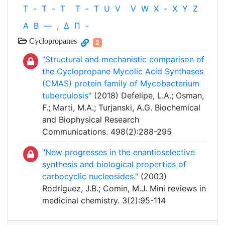
T
-
T
-
T
T
-
T
U
V
V
W
X
-
X
Y
Z
Α
Β
—
,
Δ
Π
-
Cyclopropanes
2
"Structural and mechanistic comparison of
the Cyclopropane Mycolic Acid Synthases
(CMAS) protein family of Mycobacterium
tuberculosis"
(2018) Defelipe, L.A.; Osman,
F.; Marti, M.A.; Turjanski, A.G. Biochemical
and Biophysical Research
Communications. 498(2):288-295
"New progresses in the enantioselective
synthesis and biological properties of
carbocyclic nucleosides."
(2003)
Rodríguez, J.B.; Comin, M.J. Mini reviews in
medicinal chemistry. 3(2):95-114