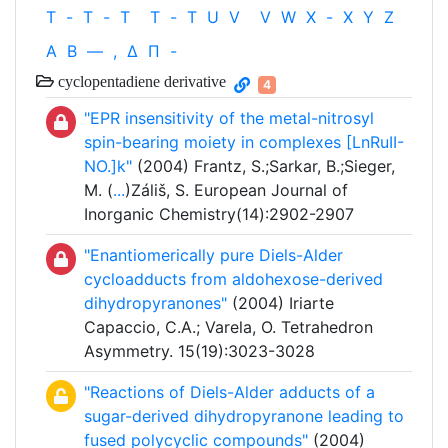
T
-
T
-
T
T
-
T
U
V
V
W
X
-
X
Y
Z
Α
Β
—
,
Δ
Π
-
cyclopentadiene derivative
4
"EPR insensitivity of the metal-nitrosyl
spin-bearing moiety in complexes [LnRuII-
NO.]k"
(2004) Frantz, S.;Sarkar, B.;Sieger,
M. (
...
)Záliš, S. European Journal of
Inorganic Chemistry(14):2902-2907
"Enantiomerically pure Diels-Alder
cycloadducts from aldohexose-derived
dihydropyranones"
(2004) Iriarte
Capaccio, C.A.; Varela, O. Tetrahedron
Asymmetry. 15(19):3023-3028
"Reactions of Diels-Alder adducts of a
sugar-derived dihydropyranone leading to
fused polycyclic compounds"
(2004)