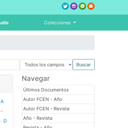
udio
Colecciones
Navegar
Últimos Documentos
Autor FCEN - Año
A
Autor FCEN - Revista
-
Año - Revista
-
D
Revista - Año