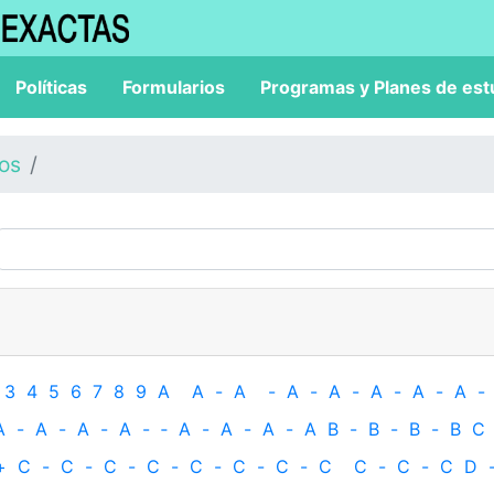
Políticas
Formularios
Programas y Planes de est
los
3
4
5
6
7
8
9
A
A
-
A
-
A
-
A
-
A
-
A
-
A
-
A
-
A
-
A
-
A
-
‐
A
-
A
-
A
-
A
B
-
B
-
B
-
B
C
+
C
-
C
-
C
-
C
-
C
-
C
-
C
-
C
C
-
C
-
C
D