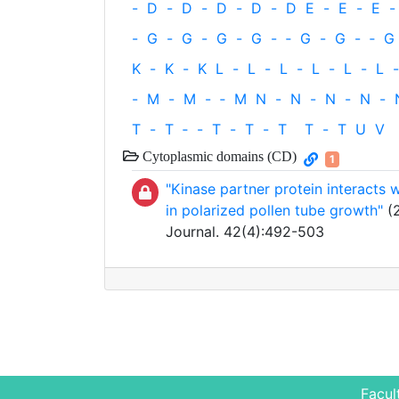
-
D
-
D
-
D
-
D
-
D
E
-
E
-
E
-
-
G
-
G
-
G
-
G
-
‐
G
-
G
-
‐
G
K
-
K
-
K
L
-
L
-
L
-
L
-
L
-
L
-
-
M
-
M
-
‐
M
N
-
N
-
N
-
N
-
T
-
T
‐
-
T
-
T
-
T
T
-
T
U
V
Cytoplasmic domains (CD)
1
"Kinase partner protein interacts
in polarized pollen tube growth"
(2
Journal. 42(4):492-503
Facul