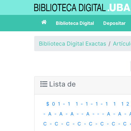
Biblioteca Digital
Depositar
Biblioteca Digital Exactas
Artícu
Lista de
$
0
1
-
1
1
-
1
-
1
-
1
1
1
2
-
A
-
A
-
A
-
‐
A
-
‐
-
A
-
A
-
C
-
C
-
C
-
C
-
C
-
C
-
C
-
C