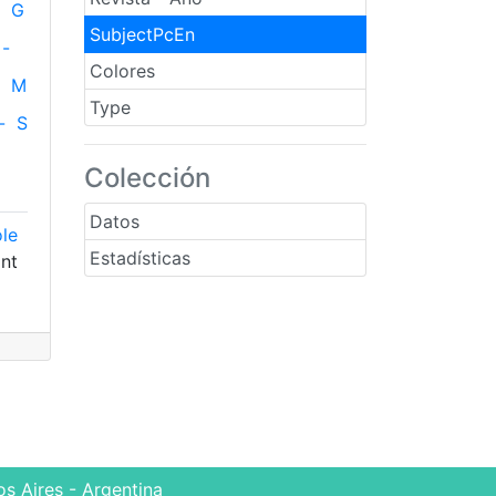
G
SubjectPcEn
-
Colores
M
Type
-
S
Colección
Datos
ole
Estadísticas
ant
s Aires - Argentina