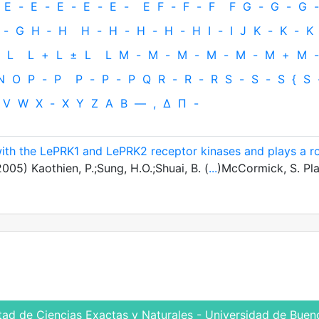
E
-
E
-
E
-
E
-
E
-
E
F
-
F
-
F
F
G
-
G
-
G
-
-
G
H
‐
H
H
-
H
-
H
-
H
-
H
I
-
I
J
K
-
K
-
K
L
L
+
L
±
L
L
M
-
M
-
M
-
M
-
M
-
M
+
M
-
N
O
P
-
P
P
-
P
-
P
Q
R
-
R
-
R
S
-
S
-
S
{
S
V
W
X
-
X
Y
Z
Α
Β
—
,
Δ
Π
-
 with the LePRK1 and LePRK2 receptor kinases and plays a r
005) Kaothien, P.;Sung, H.O.;Shuai, B. (
...
)McCormick, S. Pl
tad de Ciencias Exactas y Naturales - Universidad de Bueno