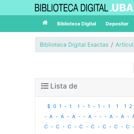
Biblioteca Digital
Depositar
Biblioteca Digital Exactas
Artícu
Lista de
$
0
1
-
1
1
-
1
-
1
-
1
1
1
2
-
A
-
A
-
A
-
‐
A
-
‐
-
A
-
A
-
C
-
C
-
C
-
C
-
C
-
C
-
C
-
C