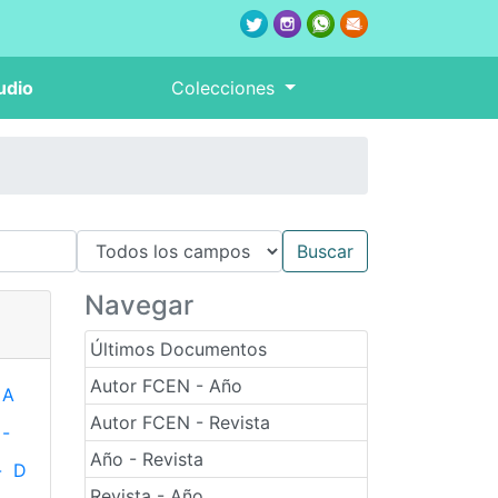
udio
Colecciones
Navegar
Últimos Documentos
Autor FCEN - Año
A
Autor FCEN - Revista
-
Año - Revista
-
D
Revista - Año