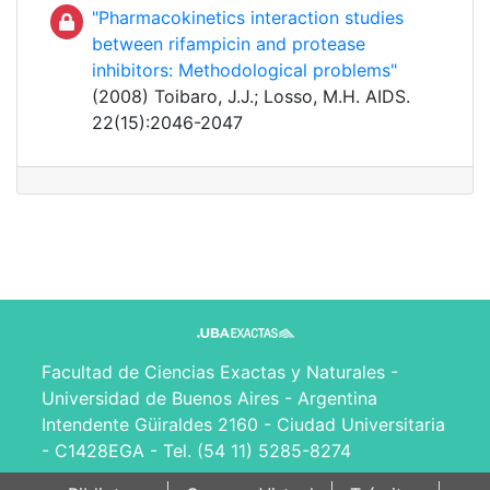
"Pharmacokinetics interaction studies
between rifampicin and protease
inhibitors: Methodological problems"
(2008) Toibaro, J.J.; Losso, M.H. AIDS.
22(15):2046-2047
Facultad de Ciencias Exactas y Naturales -
Universidad de Buenos Aires - Argentina
Intendente Güiraldes 2160 - Ciudad Universitaria
- C1428EGA - Tel. (54 11) 5285-8274