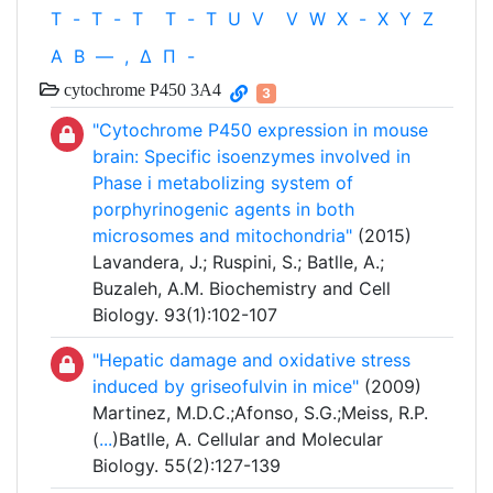
T
-
T
-
T
T
-
T
U
V
V
W
X
-
X
Y
Z
Α
Β
—
,
Δ
Π
-
cytochrome P450 3A4
3
"Cytochrome P450 expression in mouse
brain: Specific isoenzymes involved in
Phase i metabolizing system of
porphyrinogenic agents in both
microsomes and mitochondria"
(2015)
Lavandera, J.; Ruspini, S.; Batlle, A.;
Buzaleh, A.M. Biochemistry and Cell
Biology. 93(1):102-107
"Hepatic damage and oxidative stress
induced by griseofulvin in mice"
(2009)
Martinez, M.D.C.;Afonso, S.G.;Meiss, R.P.
(
...
)Batlle, A. Cellular and Molecular
Biology. 55(2):127-139