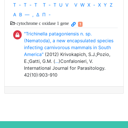
T
-
T
-
T
T
-
T
U
V
V
W
X
-
X
Y
Z
Α
Β
—
,
Δ
Π
-
cytochrome c oxidase 1 gene
1
"Trichinella patagoniensis n. sp.
(Nematoda), a new encapsulated species
infecting carnivorous mammals in South
America"
(2012) Krivokapich, S.J.;Pozio,
E.;Gatti, G.M. (
...
)Confalonieri, V.
International Journal for Parasitology.
42(10):903-910