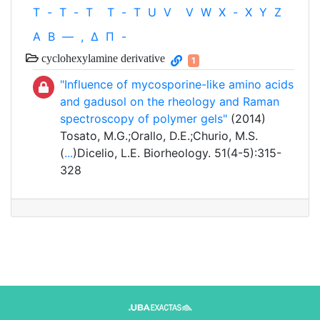
T
-
T
-
T
T
-
T
U
V
V
W
X
-
X
Y
Z
Α
Β
—
,
Δ
Π
-
cyclohexylamine derivative
1
"Influence of mycosporine-like amino acids
and gadusol on the rheology and Raman
spectroscopy of polymer gels"
(2014)
Tosato, M.G.;Orallo, D.E.;Churio, M.S.
(
...
)Dicelio, L.E. Biorheology. 51(4-5):315-
328