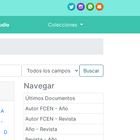
udio
Colecciones
Navegar
Últimos Documentos
Autor FCEN - Año
A
Autor FCEN - Revista
-
Año - Revista
-
D
Revista - Año