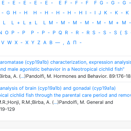
E
-
E
-
E
-
E
-
E
-
E
F
-
F
-
F
F
G
-
G
-
G
-
-
G
H
‐
H
H
-
H
-
H
-
H
-
H
I
-
I
J
K
-
K
-
K
L
L
+
L
±
L
L
M
-
M
-
M
-
M
-
M
-
M
+
M
-
N
O
P
-
P
P
-
P
-
P
Q
R
-
R
-
R
S
-
S
-
S
{
S
V
W
X
-
X
Y
Z
Α
Β
—
,
Δ
Π
-
 aromatase (cyp19a1b) characterization, expression analysi
 and male agonistic behavior in a Neotropical cichlid fish"
irba, A. (
...
)Pandolfi, M. Hormones and Behavior. 89:176-1
nalysis of brain (cyp19a1b) and gonadal (cyp19a1a)
cal cichlid fish through the parental care period and remo
R.;Honji, R.M.;Birba, A. (
...
)Pandolfi, M. General and
119-129