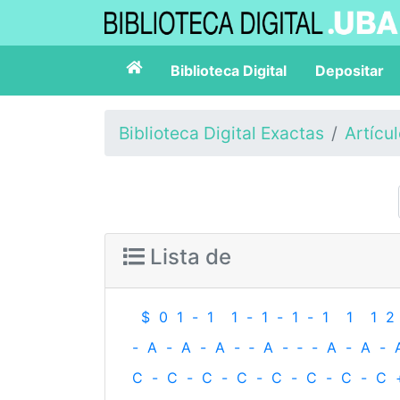
Biblioteca Digital
Depositar
Biblioteca Digital Exactas
Artícu
Lista de
$
0
1
-
1
1
-
1
-
1
-
1
1
1
2
-
A
-
A
-
A
-
‐
A
-
‐
-
A
-
A
-
C
-
C
-
C
-
C
-
C
-
C
-
C
-
C