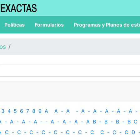
Políticas
Formularios
Programas y Planes de est
los
3
4
5
6
7
8
9
A
A
-
A
-
A
-
A
-
A
-
A
-
A
-
A
-
A
-
A
-
A
-
‐
A
-
A
-
A
-
A
B
-
B
-
B
-
B
C
+
C
-
C
-
C
-
C
-
C
-
C
-
C
-
C
C
-
C
-
C
D