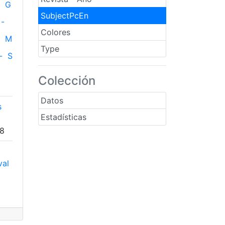
G
SubjectPcEn
-
Colores
M
Type
-
S
Colección
Datos
s
Estadísticas
88
val