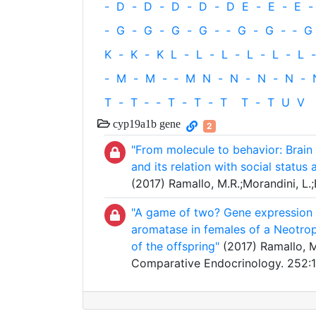
-
D
-
D
-
D
-
D
-
D
E
-
E
-
E
-
-
G
-
G
-
G
-
G
-
‐
G
-
G
-
‐
G
K
-
K
-
K
L
-
L
-
L
-
L
-
L
-
L
-
-
M
-
M
-
‐
M
N
-
N
-
N
-
N
-
T
-
T
‐
-
T
-
T
-
T
T
-
T
U
V
cyp19a1b gene
2
"From molecule to behavior: Brain
and its relation with social status
(2017) Ramallo, M.R.;Morandini, L.;B
"A game of two? Gene expression a
aromatase in females of a Neotropi
of the offspring"
(2017) Ramallo, M.
Comparative Endocrinology. 252: