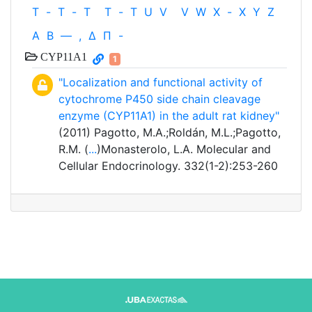
T
-
T
-
T
T
-
T
U
V
V
W
X
-
X
Y
Z
Α
Β
—
,
Δ
Π
-
CYP11A1
1
"Localization and functional activity of
cytochrome P450 side chain cleavage
enzyme (CYP11A1) in the adult rat kidney"
(2011) Pagotto, M.A.;Roldán, M.L.;Pagotto,
R.M. (
...
)Monasterolo, L.A. Molecular and
Cellular Endocrinology. 332(1-2):253-260