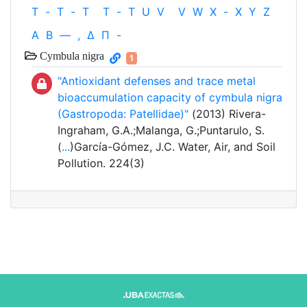
T
-
T
-
T
T
-
T
U
V
V
W
X
-
X
Y
Z
Α
Β
—
,
Δ
Π
-
Cymbula nigra
1
"Antioxidant defenses and trace metal
bioaccumulation capacity of cymbula nigra
(Gastropoda: Patellidae)"
(2013) Rivera-
Ingraham, G.A.;Malanga, G.;Puntarulo, S.
(
...
)García-Gómez, J.C. Water, Air, and Soil
Pollution. 224(3)