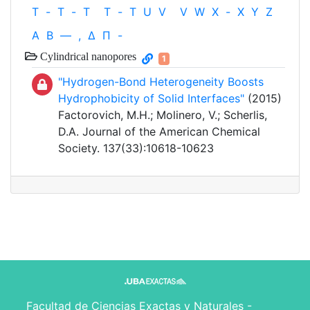
T
-
T
-
T
T
-
T
U
V
V
W
X
-
X
Y
Z
Α
Β
—
,
Δ
Π
-
Cylindrical nanopores
1
"Hydrogen-Bond Heterogeneity Boosts
Hydrophobicity of Solid Interfaces"
(2015)
Factorovich, M.H.; Molinero, V.; Scherlis,
D.A. Journal of the American Chemical
Society. 137(33):10618-10623
Facultad de Ciencias Exactas y Naturales -