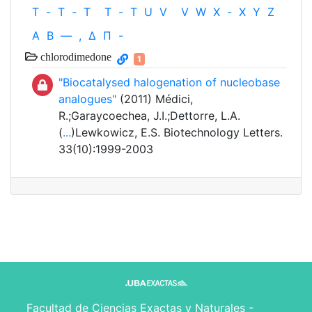
T
-
T
-
T
T
-
T
U
V
V
W
X
-
X
Y
Z
Α
Β
—
,
Δ
Π
-
chlorodimedone
1
"Biocatalysed halogenation of nucleobase
analogues"
(2011) Médici,
R.;Garaycoechea, J.I.;Dettorre, L.A.
(
...
)Lewkowicz, E.S. Biotechnology Letters.
33(10):1999-2003
Facultad de Ciencias Exactas y Naturales -