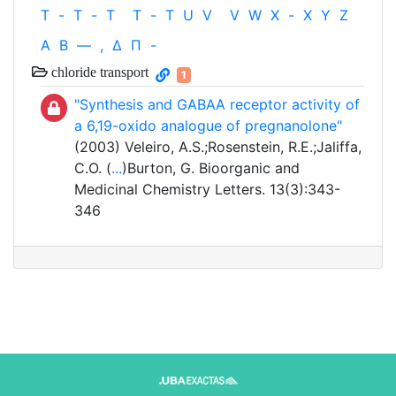
T
-
T
-
T
T
-
T
U
V
V
W
X
-
X
Y
Z
Α
Β
—
,
Δ
Π
-
chloride transport
1
"Synthesis and GABAA receptor activity of
a 6,19-oxido analogue of pregnanolone"
(2003) Veleiro, A.S.;Rosenstein, R.E.;Jaliffa,
C.O. (
...
)Burton, G. Bioorganic and
Medicinal Chemistry Letters. 13(3):343-
346