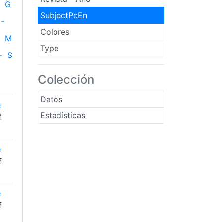
G
SubjectPcEn
-
Colores
M
Type
-
S
Colección
Datos
e
Estadísticas
f
e
f
e
f