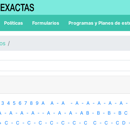
Políticas
Formularios
Programas y Planes de est
los
3
4
5
6
7
8
9
A
A
-
A
-
A
-
A
-
A
-
A
-
A
-
A
-
A
-
A
-
A
-
‐
A
-
A
-
A
-
A
B
-
B
-
B
-
B
C
+
C
-
C
-
C
-
C
-
C
-
C
-
C
-
C
C
-
C
-
C
D