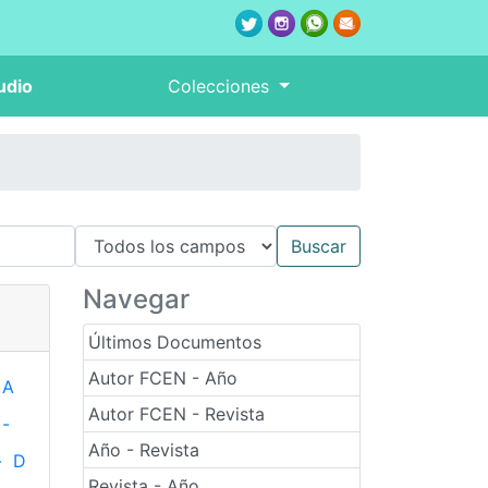
udio
Colecciones
Navegar
Últimos Documentos
Autor FCEN - Año
A
Autor FCEN - Revista
-
Año - Revista
-
D
Revista - Año