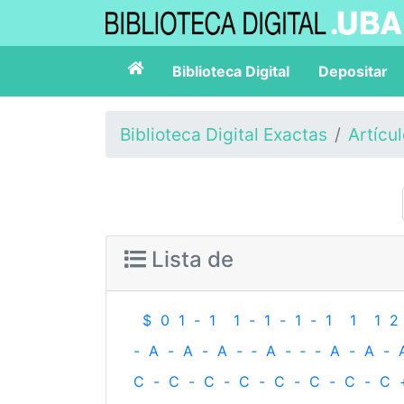
Biblioteca Digital
Depositar
Biblioteca Digital Exactas
Artícu
Lista de
$
0
1
-
1
1
-
1
-
1
-
1
1
1
2
-
A
-
A
-
A
-
‐
A
-
‐
-
A
-
A
-
C
-
C
-
C
-
C
-
C
-
C
-
C
-
C