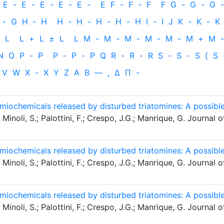
E
-
E
-
E
-
E
-
E
-
E
F
-
F
-
F
F
G
-
G
-
G
-
-
G
H
‐
H
H
-
H
-
H
-
H
-
H
I
-
I
J
K
-
K
-
K
L
L
+
L
±
L
L
M
-
M
-
M
-
M
-
M
-
M
+
M
-
N
O
P
-
P
P
-
P
-
P
Q
R
-
R
-
R
S
-
S
-
S
{
S
V
W
X
-
X
Y
Z
Α
Β
—
,
Δ
Π
-
emiochemicals released by disturbed triatomines: A possibl
Minoli, S.; Palottini, F.; Crespo, J.G.; Manrique, G. Journal o
emiochemicals released by disturbed triatomines: A possibl
Minoli, S.; Palottini, F.; Crespo, J.G.; Manrique, G. Journal o
emiochemicals released by disturbed triatomines: A possibl
Minoli, S.; Palottini, F.; Crespo, J.G.; Manrique, G. Journal o