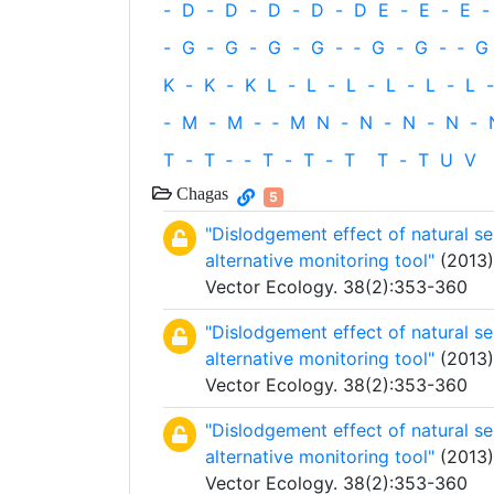
-
D
-
D
-
D
-
D
-
D
E
-
E
-
E
-
-
G
-
G
-
G
-
G
-
‐
G
-
G
-
‐
G
K
-
K
-
K
L
-
L
-
L
-
L
-
L
-
L
-
-
M
-
M
-
‐
M
N
-
N
-
N
-
N
-
T
-
T
‐
-
T
-
T
-
T
T
-
T
U
V
Chagas
5
"Dislodgement effect of natural s
alternative monitoring tool"
(2013) 
Vector Ecology. 38(2):353-360
"Dislodgement effect of natural s
alternative monitoring tool"
(2013) 
Vector Ecology. 38(2):353-360
"Dislodgement effect of natural s
alternative monitoring tool"
(2013) 
Vector Ecology. 38(2):353-360