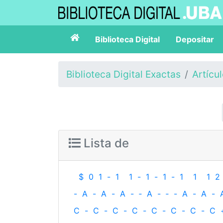
Biblioteca Digital
Depositar
Biblioteca Digital Exactas
Artícu
Lista de
$
0
1
-
1
1
-
1
-
1
-
1
1
1
2
-
A
-
A
-
A
-
‐
A
-
‐
-
A
-
A
-
C
-
C
-
C
-
C
-
C
-
C
-
C
-
C