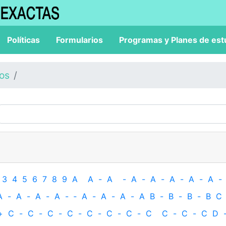
Políticas
Formularios
Programas y Planes de est
los
3
4
5
6
7
8
9
A
A
-
A
-
A
-
A
-
A
-
A
-
A
-
A
-
A
-
A
-
A
-
‐
A
-
A
-
A
-
A
B
-
B
-
B
-
B
C
+
C
-
C
-
C
-
C
-
C
-
C
-
C
-
C
C
-
C
-
C
D