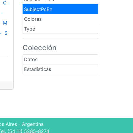
G
SubjectPcEn
-
Colores
M
Type
-
S
Colección
Datos
Estadísticas
s Aires - Argentina
Tel. (54 11) 5285-8274