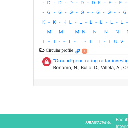
-
D
-
D
-
D
-
D
-
D
E
-
E
-
E
-
-
G
-
G
-
G
-
G
-
‐
G
-
G
-
‐
G
K
-
K
-
K
L
-
L
-
L
-
L
-
L
-
L
-
-
M
-
M
-
‐
M
N
-
N
-
N
-
N
-
T
-
T
‐
-
T
-
T
-
T
T
-
T
U
V
Circular profile
1
"Ground-penetrating radar investig
Bonomo, N.; Bullo, D.; Villela, A.; 
Facul
Inten