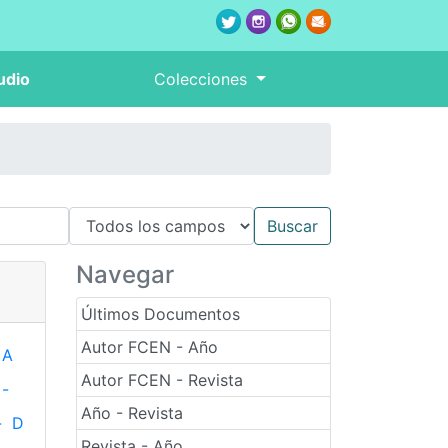
udio
Colecciones
Navegar
Últimos Documentos
Autor FCEN - Año
A
Autor FCEN - Revista
-
Año - Revista
-
D
Revista - Año