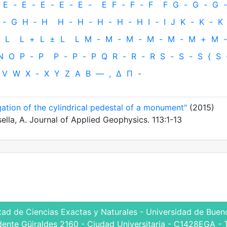
E
-
E
-
E
-
E
-
E
-
E
F
-
F
-
F
F
G
-
G
-
G
-
-
G
H
‐
H
H
-
H
-
H
-
H
-
H
I
-
I
J
K
-
K
-
K
L
L
+
L
±
L
L
M
-
M
-
M
-
M
-
M
-
M
+
M
-
N
O
P
-
P
P
-
P
-
P
Q
R
-
R
-
R
S
-
S
-
S
{
S
V
W
X
-
X
Y
Z
Α
Β
—
,
Δ
Π
-
ation of the cylindrical pedestal of a monument"
(2015)
Osella, A. Journal of Applied Geophysics. 113:1-13
tad de Ciencias Exactas y Naturales - Universidad de Bueno
dente Güiraldes 2160 - Ciudad Universitaria - C1428EGA - 