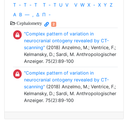
T
-
T
-
T
T
-
T
U
V
V
W
X
-
X
Y
Z
Α
Β
—
,
Δ
Π
-
Cephalometry
2
"Complex pattern of variation in
neurocranial ontogeny revealed by CT-
scanning"
(2018) Anzelmo, M.; Ventrice, F.;
Kelmansky, D.; Sardi, M. Anthropologischer
Anzeiger. 75(2):89-100
"Complex pattern of variation in
neurocranial ontogeny revealed by CT-
scanning"
(2018) Anzelmo, M.; Ventrice, F.;
Kelmansky, D.; Sardi, M. Anthropologischer
Anzeiger. 75(2):89-100