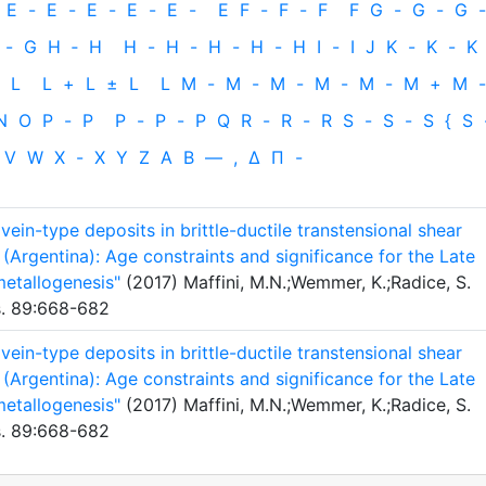
E
-
E
-
E
-
E
-
E
-
E
F
-
F
-
F
F
G
-
G
-
G
-
-
G
H
‐
H
H
-
H
-
H
-
H
-
H
I
-
I
J
K
-
K
-
K
L
L
+
L
±
L
L
M
-
M
-
M
-
M
-
M
-
M
+
M
-
N
O
P
-
P
P
-
P
-
P
Q
R
-
R
-
R
S
-
S
-
S
{
S
V
W
X
-
X
Y
Z
Α
Β
—
,
Δ
Π
-
ein-type deposits in brittle-ductile transtensional shear
Argentina): Age constraints and significance for the Late
metallogenesis"
(2017) Maffini, M.N.;Wemmer, K.;Radice, S.
s. 89:668-682
ein-type deposits in brittle-ductile transtensional shear
Argentina): Age constraints and significance for the Late
metallogenesis"
(2017) Maffini, M.N.;Wemmer, K.;Radice, S.
s. 89:668-682