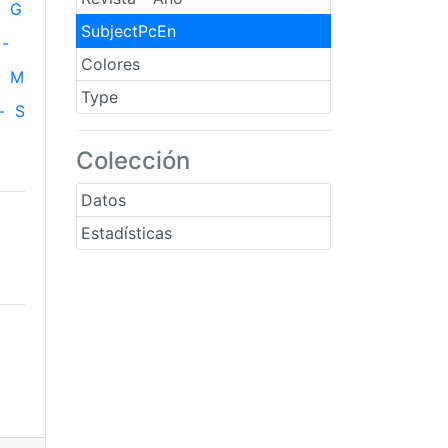
G
SubjectPcEn
-
Colores
M
Type
-
S
Colección
Datos
Estadísticas