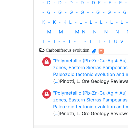
-
D
-
D
-
D
-
D
-
D
E
-
E
-
E
-
-
G
-
G
-
G
-
G
-
‐
G
-
G
-
‐
G
K
-
K
-
K
L
-
L
-
L
-
L
-
L
-
L
-
-
M
-
M
-
‐
M
N
-
N
-
N
-
N
-
T
-
T
‐
-
T
-
T
-
T
T
-
T
U
V
Carboniferous evolution
2
"Polymetallic (Pb-Zn-Cu-Ag ± Au) v
zones, Eastern Sierras Pampeanas (
Paleozoic tectonic evolution and 
(
...
)Pinotti, L. Ore Geology Review
"Polymetallic (Pb-Zn-Cu-Ag ± Au) v
zones, Eastern Sierras Pampeanas (
Paleozoic tectonic evolution and 
(
...
)Pinotti, L. Ore Geology Review