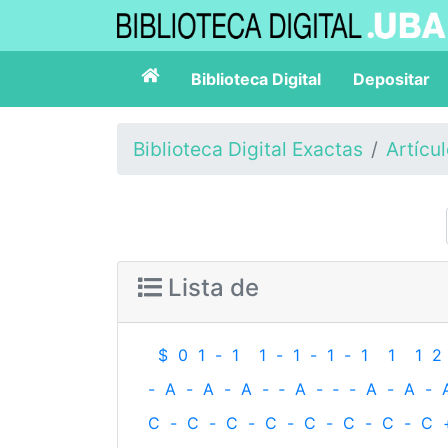
Biblioteca Digital
Depositar
Biblioteca Digital Exactas
Artícu
Lista de
$
0
1
-
1
1
-
1
-
1
-
1
1
1
2
-
A
-
A
-
A
-
‐
A
-
‐
-
A
-
A
-
C
-
C
-
C
-
C
-
C
-
C
-
C
-
C