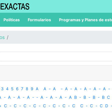
Políticas
Formularios
Programas y Planes de est
los
3
4
5
6
7
8
9
A
A
-
A
-
A
-
A
-
A
-
A
-
A
-
A
-
A
-
A
-
A
-
‐
A
-
A
-
A
-
A
B
-
B
-
B
-
B
C
+
C
-
C
-
C
-
C
-
C
-
C
-
C
-
C
C
-
C
-
C
D