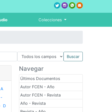
udio
Colecciones
Navegar
Últimos Documentos
Autor FCEN - Año
A
Autor FCEN - Revista
-
Año - Revista
-
D
Revista - Año