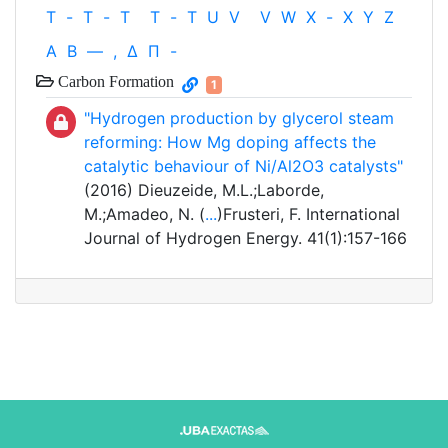
T
-
T
-
T
T
-
T
U
V
V
W
X
-
X
Y
Z
Α
Β
—
,
Δ
Π
-
Carbon Formation
1
"Hydrogen production by glycerol steam
reforming: How Mg doping affects the
catalytic behaviour of Ni/Al2O3 catalysts"
(2016) Dieuzeide, M.L.;Laborde,
M.;Amadeo, N. (
...
)Frusteri, F. International
Journal of Hydrogen Energy. 41(1):157-166