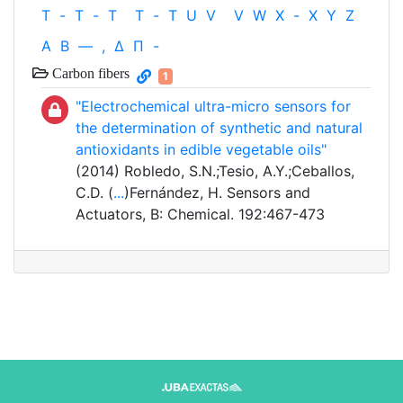
T
-
T
-
T
T
-
T
U
V
V
W
X
-
X
Y
Z
Α
Β
—
,
Δ
Π
-
Carbon fibers
1
"Electrochemical ultra-micro sensors for
the determination of synthetic and natural
antioxidants in edible vegetable oils"
(2014) Robledo, S.N.;Tesio, A.Y.;Ceballos,
C.D. (
...
)Fernández, H. Sensors and
Actuators, B: Chemical. 192:467-473