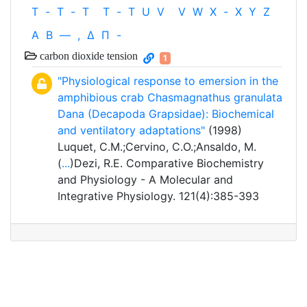
T
-
T
-
T
T
-
T
U
V
V
W
X
-
X
Y
Z
Α
Β
—
,
Δ
Π
-
carbon dioxide tension
1
"Physiological response to emersion in the
amphibious crab Chasmagnathus granulata
Dana (Decapoda Grapsidae): Biochemical
and ventilatory adaptations"
(1998)
Luquet, C.M.;Cervino, C.O.;Ansaldo, M.
(
...
)Dezi, R.E. Comparative Biochemistry
and Physiology - A Molecular and
Integrative Physiology. 121(4):385-393